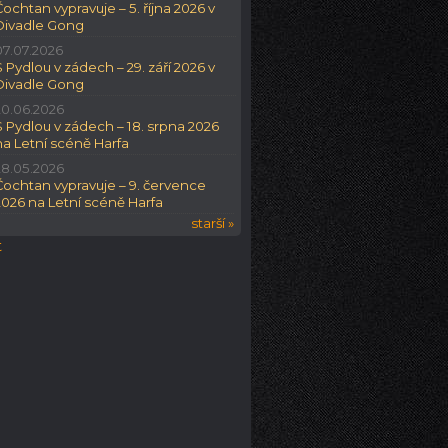
Čochtan vypravuje – 5. října 2026 v
Divadle Gong
07.07.2026
S Pydlou v zádech – 29. září 2026 v
Divadle Gong
20.06.2026
S Pydlou v zádech – 18. srpna 2026
na Letní scéně Harfa
28.05.2026
Čochtan vypravuje – 9. července
2026 na Letní scéně Harfa
starší »