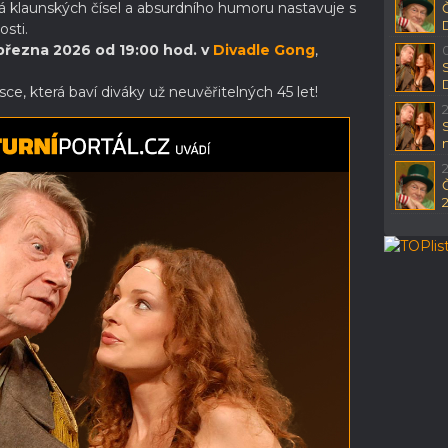
klaunských čísel a absurdního humoru nastavuje s
sti.
 března 2026 od 19:00 hod. v
Divadle Gong
,
e, která baví diváky už neuvěřitelných 45 let!