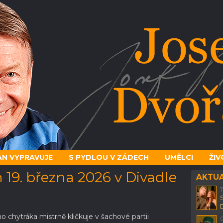
N VYPRAVUJE
S PYDLOU V ZÁDECH
UMĚLCI
ŽIV
 19. března 2026 v Divadle
AKTUA
ého chytráka mistrně kličkuje v šachové partii