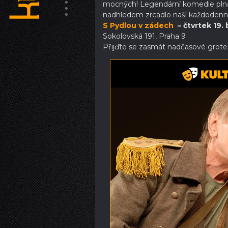
mocných! Legendární komedie plná 
nadhledem zrcadlo naší každodenno
S Pydlou v zádech
– čtvrtek 19.
Sokolovská 191, Praha 9
Přijďte se zasmát nadčasové grotesc