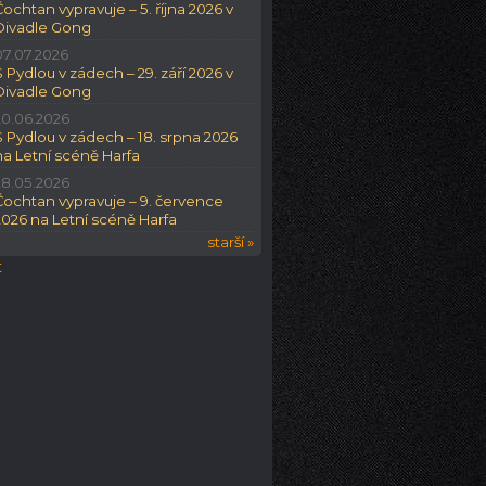
Čochtan vypravuje – 5. října 2026 v
Divadle Gong
07.07.2026
S Pydlou v zádech – 29. září 2026 v
Divadle Gong
20.06.2026
S Pydlou v zádech – 18. srpna 2026
na Letní scéně Harfa
28.05.2026
Čochtan vypravuje – 9. července
2026 na Letní scéně Harfa
starší »