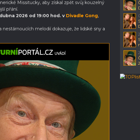
rické Missitucky, aby získal zpět svůj kouzelný
jší přání.
 dubna 2026 od 19:00 hod. v
Divadle Gong
,
nestárnoucích melodií dokazuje, že lidské sny a