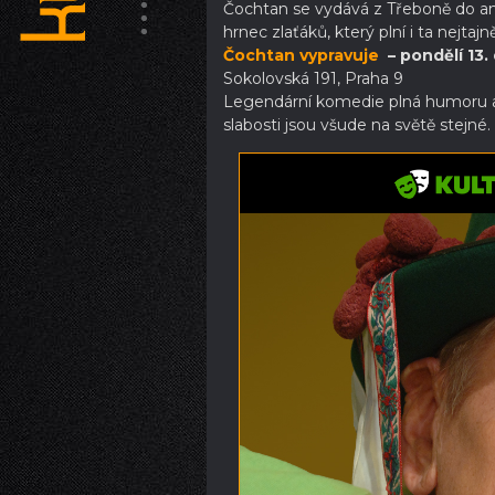
Čochtan se vydává z Třeboně do ame
hrnec zlaťáků, který plní i ta nejtajně
Čochtan vypravuje
– pondělí 13.
Sokolovská 191, Praha 9
Legendární komedie plná humoru a 
slabosti jsou všude na světě stejné.