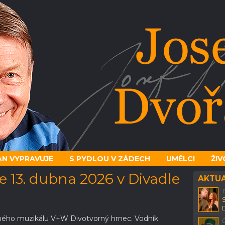
N VYPRAVUJE
S PYDLOU V ZÁDECH
UMĚLCI
ŽIV
 13. dubna 2026 v Divadle
AKTUA
vného muzikálu V+W Divotvorný hrnec. Vodník