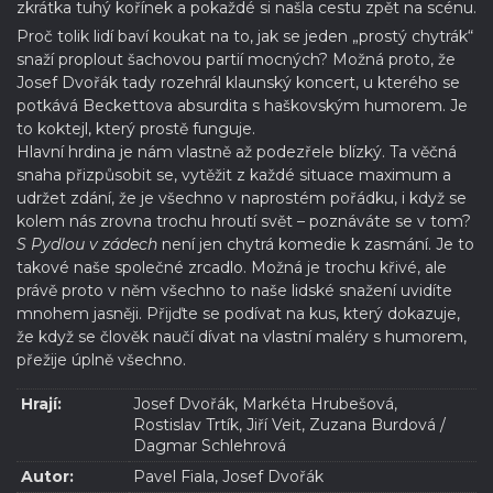
zkrátka tuhý kořínek a pokaždé si našla cestu zpět na scénu.
Proč tolik lidí baví koukat na to, jak se jeden „prostý chytrák“
snaží proplout šachovou partií mocných? Možná proto, že
Josef Dvořák tady rozehrál klaunský koncert, u kterého se
potkává Beckettova absurdita s haškovským humorem. Je
to koktejl, který prostě funguje.
Hlavní hrdina je nám vlastně až podezřele blízký. Ta věčná
snaha přizpůsobit se, vytěžit z každé situace maximum a
udržet zdání, že je všechno v naprostém pořádku, i když se
kolem nás zrovna trochu hroutí svět – poznáváte se v tom?
S Pydlou v zádech
není jen chytrá komedie k zasmání. Je to
takové naše společné zrcadlo. Možná je trochu křivé, ale
právě proto v něm všechno to naše lidské snažení uvidíte
mnohem jasněji. Přijďte se podívat na kus, který dokazuje,
že když se člověk naučí dívat na vlastní maléry s humorem,
přežije úplně všechno.
Hrají:
Josef Dvořák, Markéta Hrubešová,
Rostislav Trtík, Jiří Veit, Zuzana Burdová /
Dagmar Schlehrová
Autor:
Pavel Fiala, Josef Dvořák