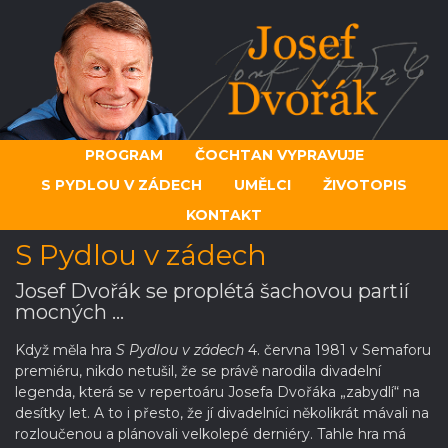
PROGRAM
ČOCHTAN VYPRAVUJE
S PYDLOU V ZÁDECH
UMĚLCI
ŽIVOTOPIS
KONTAKT
S Pydlou v zádech
Josef Dvořák se proplétá šachovou partií
mocných ...
Když měla hra
S Pydlou v zádech
4. června 1981 v Semaforu
premiéru, nikdo netušil, že se právě narodila divadelní
legenda, která se v repertoáru Josefa Dvořáka „zabydlí“ na
desítky let. A to i přesto, že jí divadelníci několikrát mávali na
rozloučenou a plánovali velkolepé derniéry. Tahle hra má